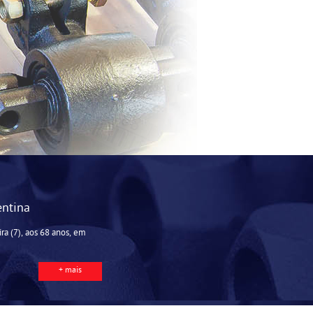
entina
ira (7), aos 68 anos, em
+ mais