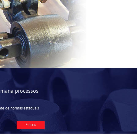
emana processos
dade de normas estaduais
+ mais