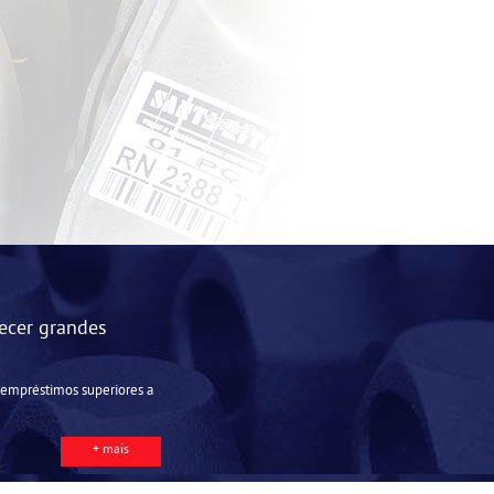
ecer grandes
r empréstimos superiores a
+ mais