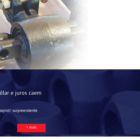
ólar e juros caem
payroll' surpreendente
+ mais