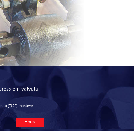
dress em válvula
Paulo (TJSP) manteve
+ mais