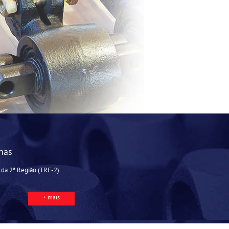
nas
 da 2ª Região (TRF-2)
+ mais